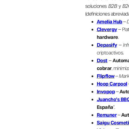
soluciones
B2B
y
B2
(definiciones abreviada
Amelia Hub
–
D
Clevergy
– Pla
hardware
.
Depasify
–
Inf
criptoactivos.
Dost
–
Automa
cobrar
, minimi
Flipflow
–
Mark
Hoop Carpool
Invopop
–
Auto
Juancho’s BB
España
”.
Remuner
–
Aut
Saigu Cosmet