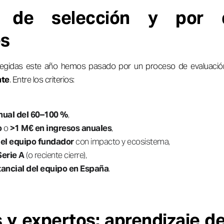
os de selección y por
es
egidas este año hemos pasado por un proceso de evaluació
nte
. Entre los criterios:
nual del 60–100 %
,
o
o
>1 M€ en ingresos anuales
,
el equipo fundador
con impacto y ecosistema,
Serie A
(o reciente cierre),
tancial del equipo en España
.
 y expertos: aprendizaje de