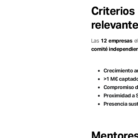
Criteri
relevant
Las
12 empresas
el
comité independie
Crecimiento a
>1 M€ captad
Compromiso d
Proximidad a 
Presencia sus
Mentores