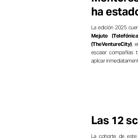
ha estado
La edición 2025 cu
Mejuto (Telefónic
(TheVentureCity)
, 
escalar compañías t
aplicar inmediatamen
Las 12 s
La cohorte de est