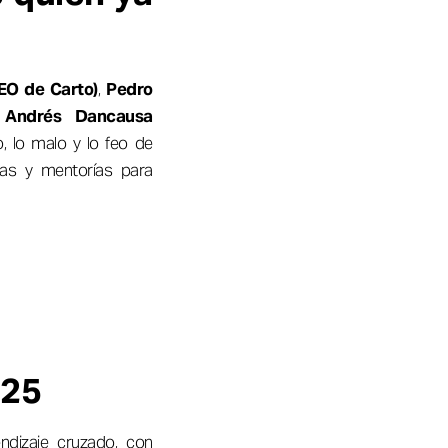
EO de Carto)
,
Pedro
o
Andrés Dancausa
, lo malo y lo feo de
das y mentorías para
025
ndizaje cruzado, con