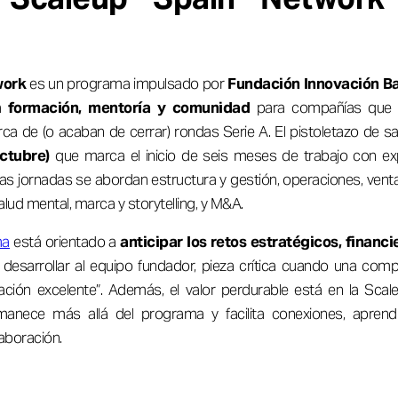
work
es un programa impulsado por
Fundación Innovación Ba
a
formación, mentoría y comunidad
para compañías que
ca de (o acaban de cerrar) rondas Serie A. El pistoletazo de s
ctubre)
que marca el inicio de seis meses de trabajo con e
as jornadas se abordan estructura y gestión, operaciones, ventas
salud mental, marca y storytelling, y M&A.
ma
está orientado a
anticipar los retos estratégicos, financ
a desarrollar al equipo fundador, pieza crítica cuando una com
zación excelente”. Además, el valor perdurable está en la Scal
nece más allá del programa y facilita conexiones, aprend
aboración.