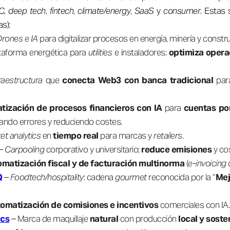
C
,
deep tech
,
fintech
,
climate/energy
,
SaaS
y
consumer
. Estas
s):
rones e IA
para digitalizar procesos en energía, minería y constr
taforma energética para
utilities
e instaladores;
optimiza operac
raestructura
que
conecta Web3 con banca tradicional
para
tización de procesos financieros con IA
para
cuentas po
zando errores y reduciendo costes.
et analytics
en
tiempo real
para marcas y
retailers
.
–
Carpooling
corporativo y universitario;
reduce emisiones
y cos
matización fiscal y de facturación multinorma
(
e-invoicing
Q
–
Foodtech/hospitality
: cadena
gourmet
reconocida por la “
Mej
omatización de comisiones e incentivos
comerciales con IA.
ics
– Marca de maquillaje
natural
con producción
local y soste