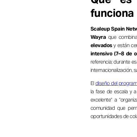
funciona
Scaleup Spain Net
Wayra
que combin
elevados
y están cer
intensivo (7–8 de o
referencia; durante es
internacionalización, 
El
diseño del progra
la fase de escala y 
excelente” a “organi
comunidad que perma
oportunidades de col