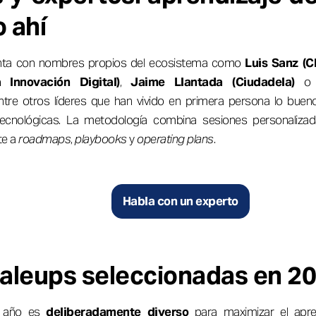
 ahí
enta con nombres propios del ecosistema como
Luis Sanz (C
a Innovación Digital)
,
Jaime Llantada (Ciudadela)
entre otros líderes que han vivido en primera persona lo bueno
ecnológicas. La metodología combina sesiones personaliza
te a
roadmaps
,
playbooks
y
operating plans
.
Habla con un experto
caleups seleccionadas en 2
e año es
deliberadamente diverso
para maximizar el apre