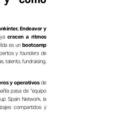
nkinter, Endeavor y
 ya
crecen a ritmos
alida es un
bootcamp
xpertos y
founders
de
, talento, fundraising,
ieros y operativos
de
pañía pasa de “equipo
eup Spain Network, la
izajes compartidos y