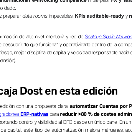
internacional
:
e-invoicing compliance
multi-país,
FX y tes
lidado.
A
: preparar
data rooms
impecables,
KPIs auditable-ready
y
n
rmación de alto nivel, mentoría y red de
Scaleup Spain Networ
e descubrir “lo que funciona” y operativizarlo dentro de la comp
esgo, mejor disciplina de capital y velocidad responsable hacia el
ansión).
aja Dost en esta edición
 edición con una propuesta clara:
automatizar Cuentas por 
egraciones
ERP-nativas
para
reducir >80 % de costes admin
portando control y visibilidad al CFO desde un único panel. En un
a de capital, este tipo de automatización mejora márgenes, aco