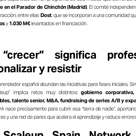
re en el Parador de Chinchón (Madrid)
. El comité independie
racción, entre ellas
Dost
, que se incorporan a una comunidad 
os
y
1.030 M€
levantados en financiación.
crecer” significa profesi
nalizar y resistir
endedor español abundan las iniciativas para fases iniciales. Sin
leup” implica retos muy distintos:
gobierno corporativo,
les, talento senior, M&A, fundraising de series A/B y exp
rk
nace precisamente para cubrir esa “tierra de nadie”, aportan
s y una red de pares que acelera el aprendizaje y reduce errore
Scaleup Spain Networ