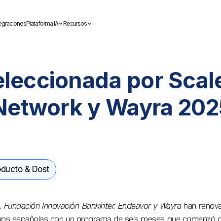
tegraciones
Plataforma IA
Recursos
eleccionada por Scal
Network y Wayra 202
ducto & Dost
n,
Fundación Innovación Bankinter, Endeavor y Wayra
han renova
eups españolas con un programa de seis meses que comenzó 