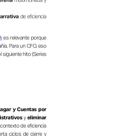
orería
multimoneda y
arrativa
de eficiencia
k
es relevante porque
añía. Para un CFO, eso
 siguiente hito (Series
Pagar y Cuentas por
istrativos
y
eliminar
 contexto de eficiencia
rta ciclos de cierre y