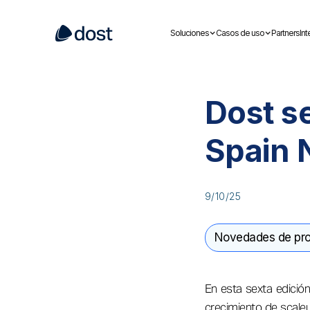
Soluciones
Casos de uso
Partners
In
Dost s
Spain 
9/10/25
Novedades de pro
En esta sexta edició
crecimiento de scal