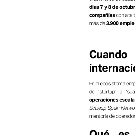
días 7 y 8 de octub
compañías
con alta t
más de
3.900 emple
Cuando “
internacio
En el ecosistema empr
de “startup” a “sca
operaciones escalab
Scaleup Spain Netwo
mentoría de operadore
Qué es 