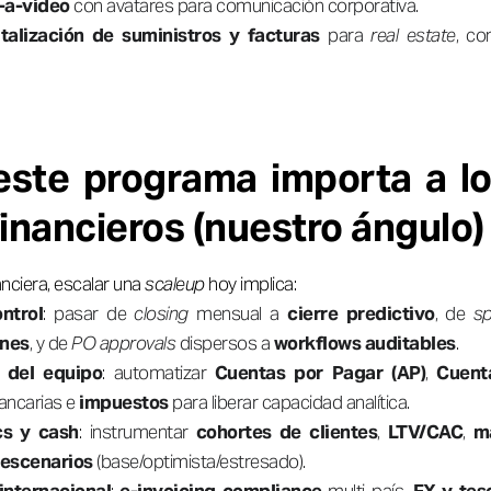
-a-vídeo
con avatares para comunicación corporativa.
italización de suministros y facturas
para
real estate
, co
este programa importa a l
inancieros (nuestro ángulo)
anciera, escalar una
scaleup
hoy implica:
ntrol
: pasar de
closing
mensual a
cierre predictivo
, de
s
ones
, y de
PO approvals
dispersos a
workflows auditables
.
 del equipo
: automatizar
Cuentas por Pagar (AP)
,
Cuent
bancarias e
impuestos
para liberar capacidad analítica.
cs y cash
: instrumentar
cohortes de clientes
,
LTV/CAC
,
m
escenarios
(base/optimista/estresado).