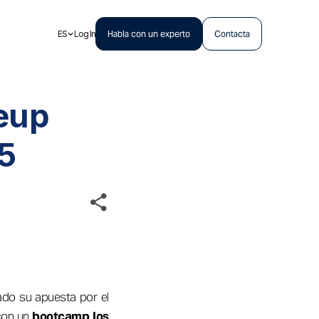
ES
Log In
Habla con un experto
Contacta
eup
5
do su apuesta por el
con un
bootcamp los