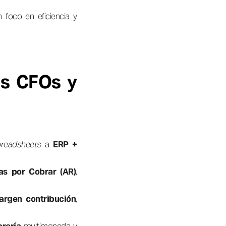
n foco en eficiencia y
os CFOs y
preadsheets
a
ERP +
as por Cobrar (AR)
,
argen contribución
,