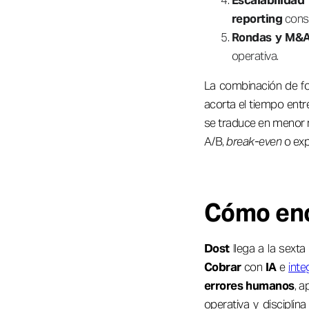
Escalabilidad 
reporting
conso
Rondas y M&
operativa.
La combinación de fo
acorta el tiempo entr
se traduce en menor ri
A/B,
break-even
o exp
Cómo enc
Dost
llega a la sexta
Cobrar
con
IA
e
int
errores humanos
, a
operativa y disciplin