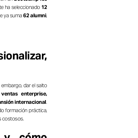
nte ha seleccionado
12
que ya suma
62 alumni
,
onalizar,
 embargo, dar el salto
 ventas enterprise,
ansión internacional
.
do formación práctica,
s costosos.
k y cómo