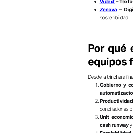
Vidext
–
Texto
Zenova
–
Dig
sostenibilidad.
Por qué 
equipos f
Desde la trinchera fin
Gobierno y co
automatizaci
Productividad
conciliaciones 
Unit economi
cash runway
y