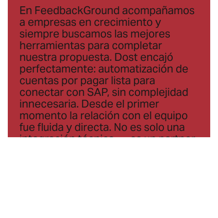
En FeedbackGround acompañamos
a empresas en crecimiento y
siempre buscamos las mejores
herramientas para completar
nuestra propuesta. Dost encajó
perfectamente: automatización de
cuentas por pagar lista para
conectar con SAP, sin complejidad
innecesaria. Desde el primer
momento la relación con el equipo
fue fluida y directa. No es solo una
integración técnica — es un partner
con quien da gusto construir.
Cesc Alcaraz
CEO, FeedbackGround