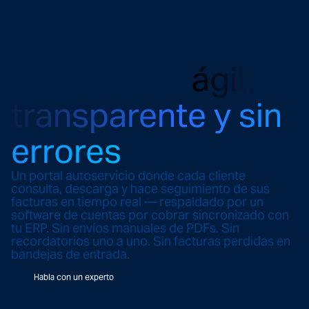
Portal de clientes:
facturación
ágil,
transparente y sin
errores
Un portal autoservicio donde cada cliente
consulta, descarga y hace seguimiento de sus
facturas en tiempo real — respaldado por un
software de cuentas por cobrar sincronizado con
tu ERP. Sin envíos manuales de PDFs. Sin
recordatorios uno a uno. Sin facturas perdidas en
bandejas de entrada.
Habla con un experto