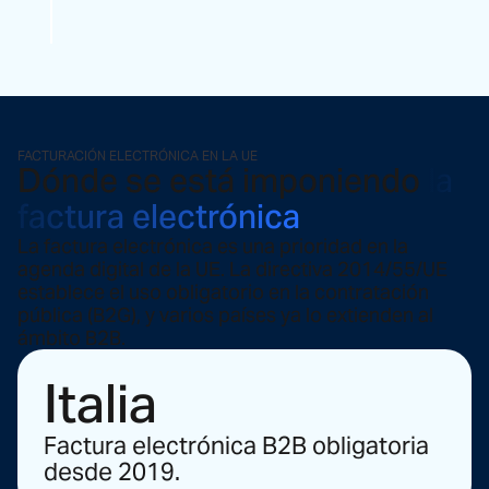
FACTURACIÓN ELECTRÓNICA EN LA UE
Dónde se está imponiendo
la
factura electrónica
La factura electrónica es una prioridad en la
agenda digital de la UE. La directiva 2014/55/UE
establece el uso obligatorio en la contratación
pública (B2G), y varios países ya lo extienden al
ámbito B2B.
Italia
Factura electrónica B2B obligatoria
desde 2019.