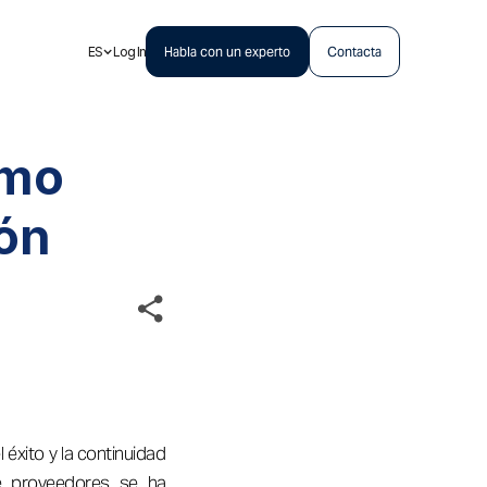
ES
Log In
Habla con un experto
Contacta
omo
ón
 éxito y la continuidad
de proveedores se ha