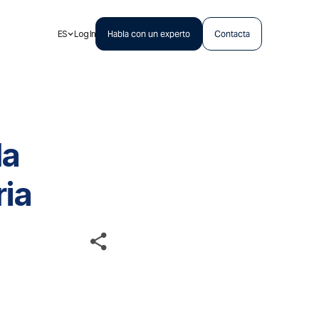
ES
Log In
Habla con un experto
Contacta
la
ria