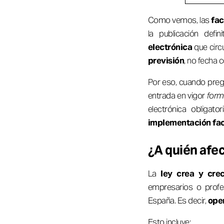
Como vemos, las
fac
la publicación defin
electrónica
que circ
previsión
, no fecha c
Por eso, cuando pre
entrada en vigor
form
electrónica obligato
implementación fac
¿A quién afec
La
ley crea y cre
empresarios o profes
España. Es decir,
ope
Esto incluye: