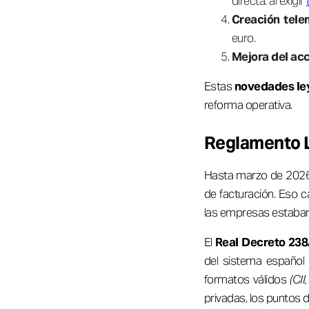
directa: al exigir
Creación tele
euro.
Mejora del acc
Estas
novedades ley
reforma operativa.
Reglamento L
Hasta marzo de 2026
de facturación. Eso 
las empresas estaba
El
Real Decreto 23
del sistema español d
formatos válidos
(CI
privadas, los puntos 