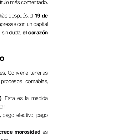
pítulo más comentado.
días después, el
19 de
mpresas con un capital
, sin duda,
el corazón
do
es. Conviene tenerlas
procesos contables,
)
. Esta es la medida
ar.
o, pago efectivo, pago
 crece morosidad
es