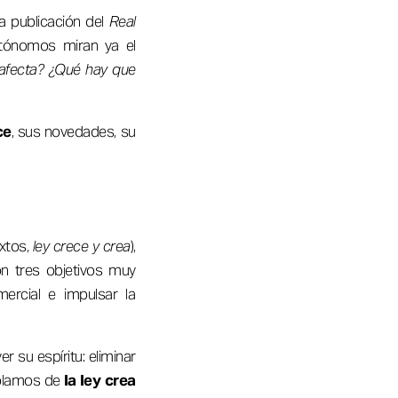
a publicación del
Real
tónomos miran ya el
 afecta? ¿Qué hay que
ce
, sus novedades, su
extos,
ley crece y crea
),
n tres objetivos muy
mercial e impulsar la
er su espíritu: eliminar
ablamos de
la ley crea