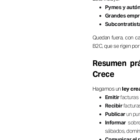
Pymes y autó
Grandes empr
Subcontratist
Quedan fuera, con ca
B2C, que se rigen por
Resumen prá
Crece
Hagamos un
ley cre
Emitir
facturas 
Recibir
factura
Publicar
un punt
Informar
sobre
sábados, doming
Comunicar el 