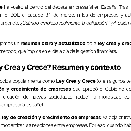
ce
ha vuelto al centro del debate empresarial en España. Tras l
n el BOE el pasado 31 de marzo, miles de empresas y au
 urgencia.
¿Cuándo empieza realmente la obligación? ¿A quién
cogemos un
resumen claro y actualizado
de la
ley crea y cre
re todo, qué implica en el día a día de la gestión financiera.
ey Crea y Crece? Resumen y contexto
nocida popularmente como
Ley Crea y Crece
(o, en algunos t
ión y crecimiento de empresas
que aprobó el Gobierno co
 la creación de nuevas sociedades, reducir la morosidad co
do empresarial español.
,
ley de creación y crecimiento de empresas
, ya deja entrev
y modernizar las relaciones entre empresas. Por eso, cuando h