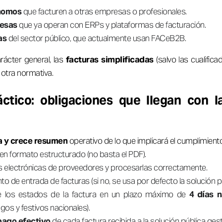
nomos
que facturen a otras empresas o profesionales.
esas
que ya operan con ERPs y plataformas de facturación.
as
del sector público, que actualmente usan FACeB2B.
rácter general, las
facturas simplificadas
(salvo las cualific
 otra normativa.
ctico: obligaciones que llegan con l
a y crece resumen
operativo de lo que implicará el cumplimiento
en formato estructurado (no basta el PDF).
s electrónicas de proveedores y procesarlas correctamente.
o de entrada de facturas (si no, se usa por defecto la solución pú
 los estados de la factura en un plazo máximo de
4 días n
os y festivos nacionales).
pago efectivo
de cada factura recibida a la solución pública ges