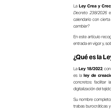
La
Ley Crea y Cre
Decreto 238/2026
e
calendario con cierta
cambiar?
En este artículo re
entrada en vigor y, sob
¿Qué es la L
La
Ley 18/2022
, co
es la
ley de creac
concretos: facilitar
digitalización del teji
Su nombre completo
trabas burocráticas 