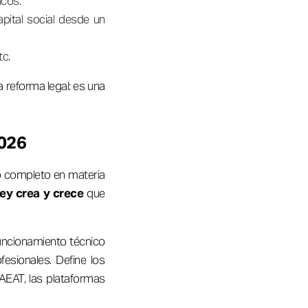
acos.
pital social desde un
tc.
reforma legal: es una
2026
o completo en materia
ey crea y crece
que
funcionamiento técnico
fesionales. Define los
a AEAT, las plataformas