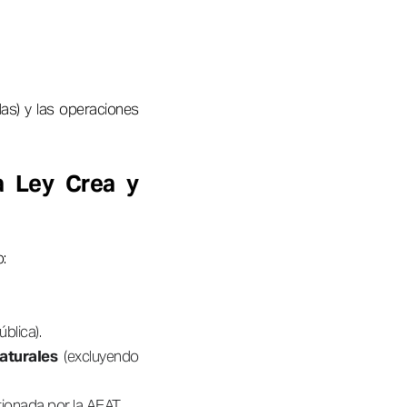
adas) y las operaciones
a Ley Crea y
:
blica).
aturales
(excluyendo
tionada por la AEAT.