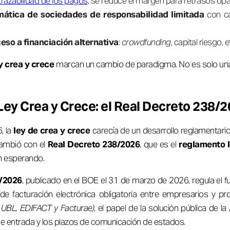
trazabilidad de los pagos
, se reduce el margen para retrasos op
mática de sociedades de responsabilidad limitada
con ca
eso a financiación alternativa
:
crowdfunding
, capital riesgo, e
 crea y crece
marcan un cambio de paradigma. No es solo una 
ey Crea y Crece: el Real Decreto 238/
, la
ley de crea y crece
carecía de un desarrollo reglamentari
cambió con el
Real Decreto 238/2026
, que es el
reglamento l
n esperando.
8/2026
, publicado en el BOE el 31 de marzo de 2026, regula el 
e facturación electrónica obligatoria entre empresarios y pro
I, UBL, EDIFACT y Facturae)
, el papel de la solución pública de l
de entrada y los plazos de comunicación de estados.