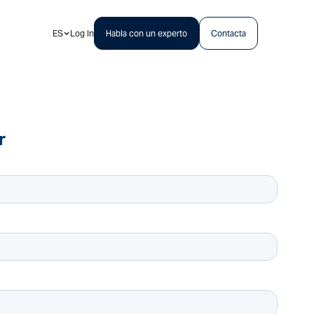
ES
Log In
Habla con un experto
Contacta
r