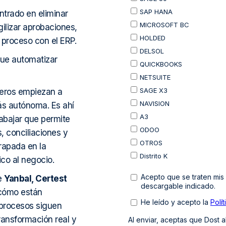
ntrado en eliminar
gilizar aprobaciones,
 proceso con el ERP.
ue automatizar
ieros empiezan a
ás autónoma. Es ahí
abajar que permite
, conciliaciones y
trapada en la
ico al negocio.
de
Yanbal, Certest
 cómo están
 procesos siguen
ransformación real y