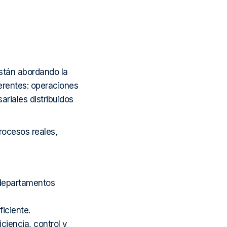
stán abordando la
erentes: operaciones
ariales distribuidos
rocesos reales,
 departamentos
iciente.
ciencia, control y