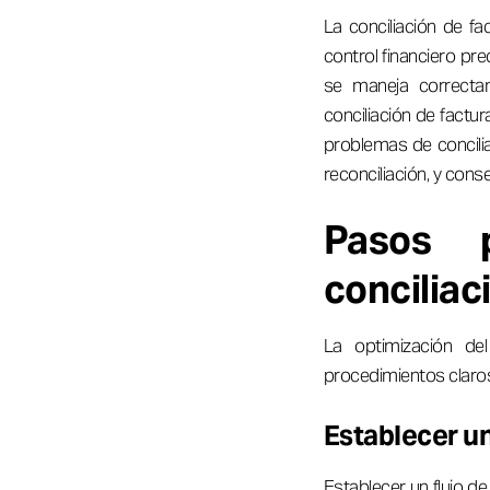
La conciliación de 
control financiero pr
se maneja correctam
conciliación de factur
problemas de concilia
reconciliación, y conse
Pasos 
conciliac
La optimización de
procedimientos claro
Establecer un
Establecer un flujo d