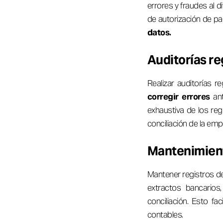
errores y fraudes al d
de autorización de pa
datos.
Auditorías re
Realizar auditorías r
corregir errores
an
exhaustiva de los reg
conciliación de la emp
Mantenimient
Mantener registros det
extractos bancarios
conciliación. Esto fac
contables.