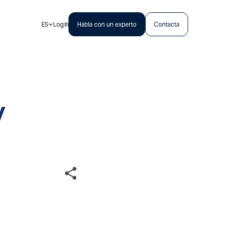
ES
Log In
Habla con un experto
Contacta
y