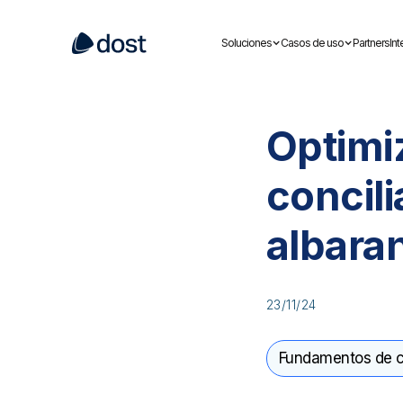
Soluciones
Casos de uso
Partners
In
Optimi
concili
albara
23/11/24
Fundamentos de c